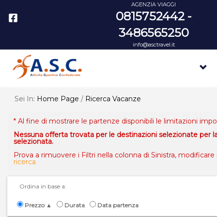
AGENZIA VIAGGI
0815752442 -
3486565250
info@asctravel.it
Sei In:
Home Page
/
Ricerca Vacanze
* Al fine di mostrare le partenze disponibili le limitazioni impo
Nessuna offerta trovata per le destinazioni selezionate per 
selezionata.
Prova a rimuovere i Filtri nella colonna di Sinistra, modificare
ricerca
Ordina in base a:
Prezzo ▲
Durata
Data partenza