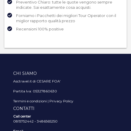
Preventivo Chiaro: tutte le quote vengono sempre
indicate. Sai esattamente cosa acquisti.
Forniamo i Pacchetti dei migliori Tour Operator con il
miglior rapporto qualità prezzo
Recensioni 100% positive
CHI SIAMO
Asctravel.it di CESARE FOA'
Partita Iva: 05327860630
Termini e condizioni
|
Privacy Policy
CONTATTI
Call center
0815752442 - 3486565250